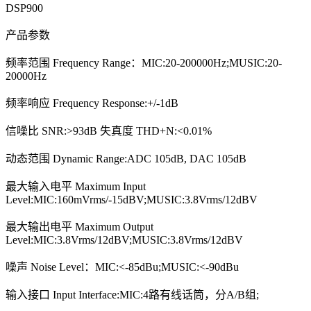
DSP900
产品参数
频率范围 Frequency Range：MIC:20-200000Hz;MUSIC:20-
20000Hz
频率响应 Frequency Response:+/-1dB
信噪比 SNR:>93dB 失真度 THD+N:<0.01%
动态范围 Dynamic Range:ADC 105dB, DAC 105dB
最大输入电平 Maximum Input
Level:MIC:160mVrms/-15dBV;MUSIC:3.8Vrms/12dBV
最大输出电平 Maximum Output
Level:MIC:3.8Vrms/12dBV;MUSIC:3.8Vrms/12dBV
噪声 Noise Level：MIC:<-85dBu;MUSIC:<-90dBu
输入接口 Input Interface:MIC:4路有线话筒，分A/B组;