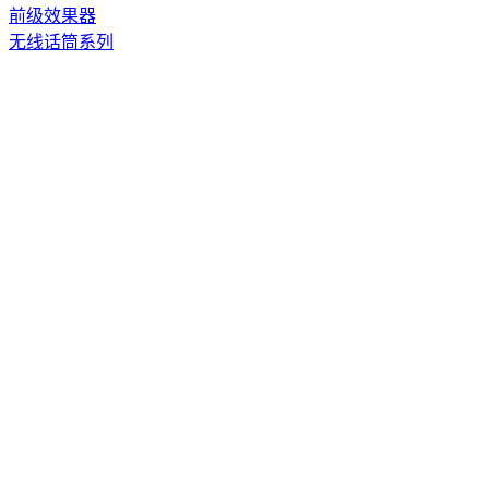
前级效果器
无线话筒系列
反馈抑制器系列
调音台系列
线阵系列音箱
卡拉OK套装系列
相关产品