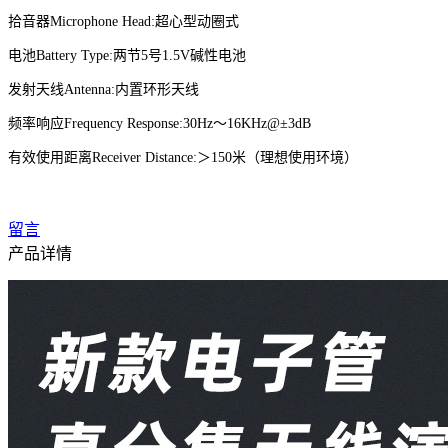
拾音器
Microphone Head:超心型动圈式
电池
Battery Type:两节5号1.5V碱性电池
发射天线
Antenna:内置环形天线
频率响应
Frequency Response:30Hz～16KHz@±3dB
有效使用距离
Receiver Distance:＞1
5
0米（理想使用环境）
留言
产品详情